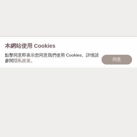
本網站使用 Cookies
點擊同意即表示您同意我們使用 Cookies。詳情請
同意
參閱
隱私政策
。
慢慢遇見，日日茂盛，「慢慢日茂」象徵著品牌的匠心
精神，秉持細心雕琢每個細節，以獨家頭皮復密技術幫
助大家，一點一點，慢慢變美麗。
週一至週日 AM 10:00 - PM 21:00
營業時間