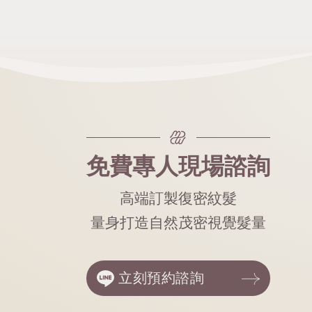
免費專人現場諮詢
高端訂製復密紋髮
量身打造自然茂密視覺髮量
立刻預約諮詢