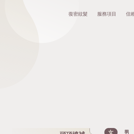
復密紋髮
服務項目
信
女
男