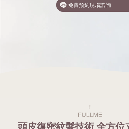
免費預約現場諮詢
頭皮復密紋髮技術
全方位