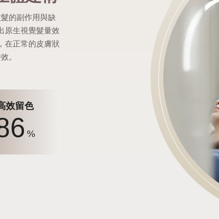
紋髮的副作用與缺
出原生視覺髮量效
，在正常的皮膚狀
時效。
高效留色
86