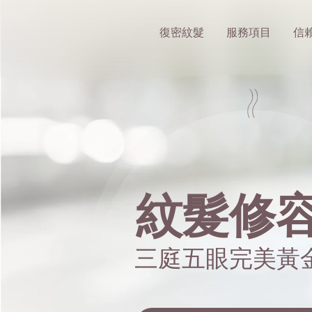
慢慢日茂 MDAY | 復密紋髮
復密紋髮
服務項目
信
紋髮修
髮際線
紋髮修
完美重現脫髮前的
三庭五眼完美黃
三庭五眼完美黃