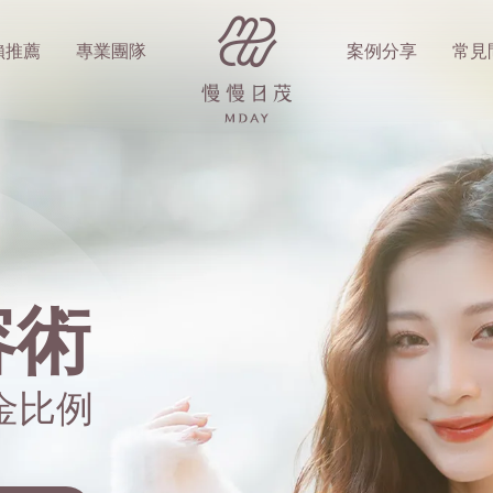
賴推薦
專業團隊
案例分享
常見
容術
回歸
容術
寸頭模樣
金比例
金比例