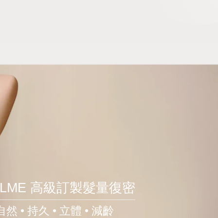
LLME 高級訂製髮量復密
自然
•
持久
•
立體
•
減齡