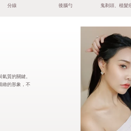
分線
後腦勺
鬼剃頭、植髮
與氣質的關鍵。
精緻的形象，不