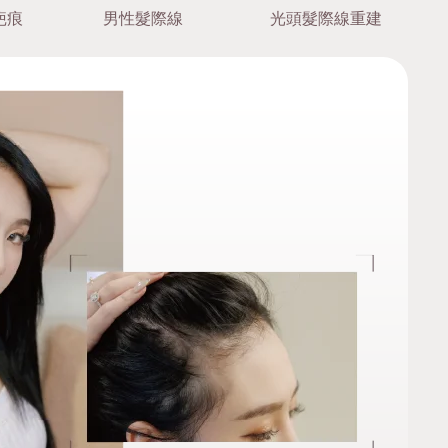
疤痕
男性髮際線
光頭髮際線重建