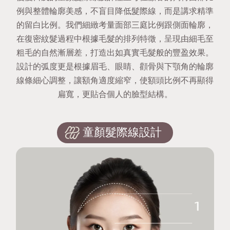
例與整體輪廓美感，不盲目降低髮際線，而是講求精準
的留白比例。我們細緻考量面部三庭比例跟側面輪廓，
在復密紋髮過程中根據毛髮的排列特徵，呈現由細毛至
粗毛的自然漸層差，打造出如真實毛髮般的豐盈效果。
設計的弧度更是根據眉毛、眼睛、顴骨與下顎角的輪廓
線條細心調整，讓額角適度縮窄，使額頭比例不再顯得
扁寬，更貼合個人的臉型結構。
童顏髮際線設計