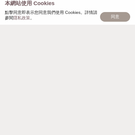
本網站使用 Cookies
點擊同意即表示您同意我們使用 Cookies。詳情請
同意
參閱
隱私政策
。
慢慢遇見，日日茂盛，「慢慢日茂」象徵著品牌的匠心
精神，秉持細心雕琢每個細節，以獨家頭皮復密技術幫
助大家，一點一點，慢慢變美麗。
週一至週日 AM 10:00 - PM 21:00
營業時間
台北市大安區安和路一段112巷7號地下
聯絡地址
mdayscalp@gmail.com
電子信箱
0989544618
聯絡電話
90187619
統一編號