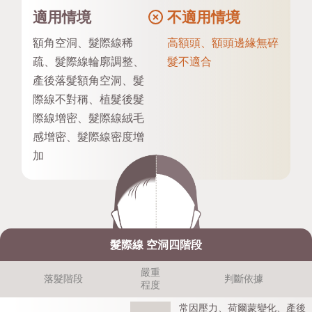
適用情境
不適用情境
額角空洞、髮際線稀
高額頭、額頭邊緣無碎
疏、髮際線輪廓調整、
髮不適合
產後落髮額角空洞、髮
際線不對稱、植髮後髮
際線增密、髮際線絨毛
感增密、髮際線密度增
加
髮際線 空洞四階段
嚴重
落髮階段
判斷依據
程度
常因壓力、荷爾蒙變化、產後