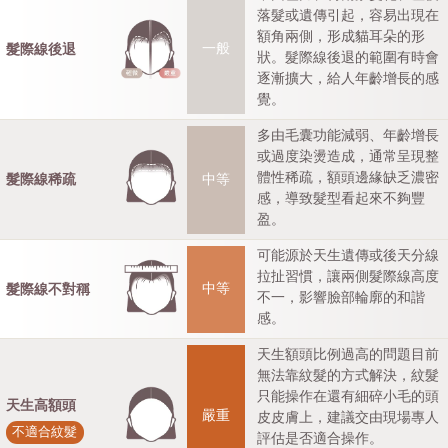
落髮或遺傳引起，容易出現在
額角兩側，形成貓耳朵的形
一般
髮際線後退
狀。髮際線後退的範圍有時會
逐漸擴大，給人年齡增長的感
覺。
多由毛囊功能減弱、年齡增長
或過度染燙造成，通常呈現整
體性稀疏，額頭邊緣缺乏濃密
中等
髮際線稀疏
感，導致髮型看起來不夠豐
盈。
可能源於天生遺傳或後天分線
拉扯習慣，讓兩側髮際線高度
中等
髮際線不對稱
不一，影響臉部輪廓的和諧
感。
天生額頭比例過高的問題目前
無法靠紋髮的方式解決，紋髮
只能操作在還有細碎小毛的頭
天生高額頭
嚴重
皮皮膚上，建議交由現場專人
不適合紋髮
評估是否適合操作。