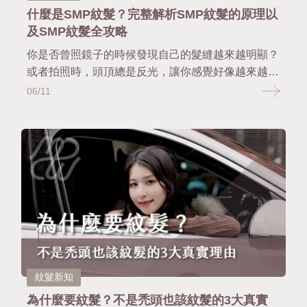
什麼是SMP紋髮？完整解析SMP紋髮的原理以
及SMP紋髮全攻略
你是否曾照鏡子的時候發現自己的髮縫越來越明顯？
或者拍照時，頭頂總是反光，讓你感覺好像越來越禿
了？明明每天洗頭時沒有掉很多髮，但整體卻看起來
06/11
越來越稀疏。而這時，紋髮就成為了越來越多人解頭
髮稀疏困擾的首要選擇了。 但紋髮到底是什麼？它
是刺青嗎？會不會做了就變藍？又適合什麼樣的人？
今天這篇文章慢慢日茂就要帶你全面解析SMP紋髮
的完整攻略。
紋髮新知
為什麼要紋髮？不是禿頭也該紋髮的3大真實