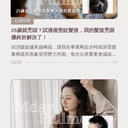
心得分享
25歲就禿頭？試過復密紋髮後，我的髮旋禿困
擾終於解決了！
頭頂髮旋越來越稀疏，讓我在事業剛起步時就深受髮
量稀疏與形象管理壓力所困。每次出席重要會議或拍
攝品牌形象照，我最焦慮的不是簡報內容，而是那圈
04/30
逐漸擴大的地中海，總怕在燈光或鏡頭下暴露「髮量
問題」。 直到我選擇了慢慢日茂的復密紋髮療程，
才真正改善了我的髮旋稀疏狀況。設計師用自然紋髮
技術完美修飾髮線與旋位，效果不僅看不出人工痕
跡，更讓我重新找回專業形象與自信心。 這次的轉
變非常真實，也希望這篇分享能成為正面能量，讓同
樣面臨落髮困擾、尋找改善方法的你，看見「紋髮」
這條自然又安心的選擇。