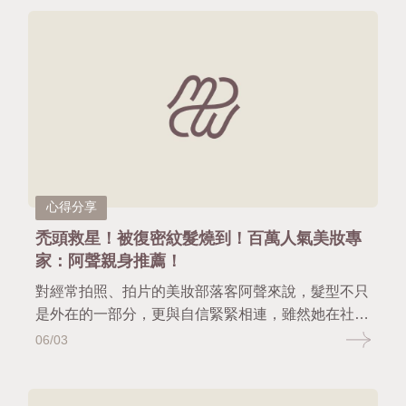
完那麼有感了？」 這時，心裡難免會冒出一個疑
問：「紋髮是不是需要補色？補色是因為我失敗了
嗎？多久要補一次？會不會一直褪色下去？」 如果
你也正在猶豫要不要補色，或是擔心補色很麻煩、又
怕花冤枉錢，慢慢日茂的這篇文章就是專門寫給你
的，我們將用最口語、最生活化的方式，帶你搞懂紋
髮為什麼會需要補色、什麼時候該補色、補色的價值
與真相，讓你未來做紋髮時，更安心、更清楚究竟紋
髮的原理是什麼。
心得分享
禿頭救星！被復密紋髮燒到！百萬人氣美妝專
家：阿聲親身推薦！
對經常拍照、拍片的美妝部落客阿聲來說，髮型不只
是外在的一部分，更與自信緊緊相連，雖然她在社群
上總是充滿活力、幽默感十足，但只有她自己知道，
06/03
長期以來最讓她在拍攝前焦慮的，不是妝容或服裝，
而是「中分線空洞」，女生落髮、髮量稀疏、頭頂分
線而感到焦慮與不安，透過慢慢日茂復密紋髮，立即