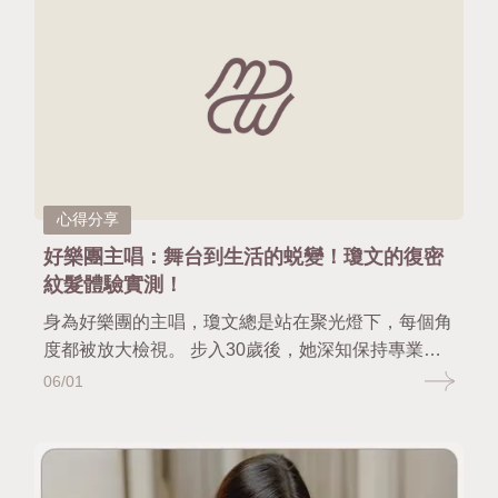
變髮量茂密。
心得分享
好樂團主唱：舞台到生活的蜕變！瓊文的復密
紋髮體驗實測！
身為好樂團的主唱，瓊文總是站在聚光燈下，每個角
度都被放大檢視。 步入30歲後，她深知保持專業形
象的重要性，不僅在臉部保養上下足功夫，最近更接
06/01
觸了慢慢日茂的頭皮復密技術，徹底改變了她對於髮
量的自信認知。