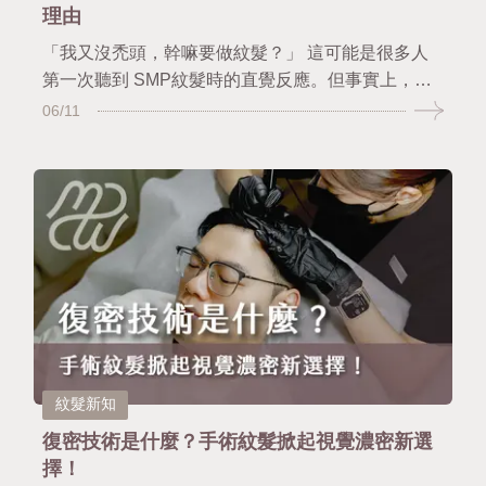
理由
「我又沒禿頭，幹嘛要做紋髮？」 這可能是很多人
第一次聽到 SMP紋髮時的直覺反應。但事實上，有
越來越多人選擇做紋髮，不是因為他們掉髮很嚴重，
06/11
而是因為他們想要看起來更有精神、更有型，更自在
地看待自己的外表，不論你是髮縫總是白一條、拍照
總得喬角度、或者只是單純覺得自己頭髮怎麼越看越
稀疏，本篇文章慢慢日茂將與你分享關於紋髮的相關
迷思，讓你知道紋髮不只是為了遮禿，而是打造自信
與形象的一種方式。
紋髮新知
復密技術是什麼？手術紋髮掀起視覺濃密新選
擇！