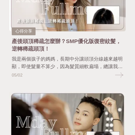
心得分享
產後頭頂稀疏怎麼辦？SMP優化版復密紋髮，
逆轉稀疏頭頂！
我是兩個孩子的媽媽，長期中分讓頭頂分線越來越明
顯，即使髮量不算少，因為髮質細軟扁塌，總讓我看
起來像髮量稀疏或禿頭，拍照時還得刻意喬角度遮
05/02
掩。後來選擇了慢慢日茂的頭皮復密紋髮技術，不需
開刀、當天做完就能出門，效果自然、立體又不留痕
跡。現在無論拍照或出門都不再焦慮，連帶整體氣色
與自信心也提升了，真的很推薦給跟我一樣有分線
禿、扁塌髮困擾的媽咪們。