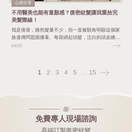
心得分享
不用醫美也能有童顏感？復密紋髮讓我重拾完
美髮際線！
我是蒨蒨，雖然髮量不少，但一直被額角明顯這個家
族遺傳問題困擾著。每當綁起頭髮，泛白的頭皮總會
露出來，尤其拍照時更是明顯，讓我常常覺得不夠自
04/25
信。 為了修飾這個部位，我試過用碎髮遮掩，但效
果始終有限。直到看到網路上有不少人也有相同困
擾，我才開始積極尋找真正能改善的方法。
1
2
3
4
5
…
15
免費專人現場諮詢
高端訂製復密紋髮