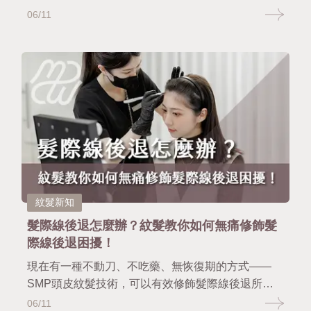
06/11
紋髮新知
髮際線後退怎麼辦？紋髮教你如何無痛修飾髮
際線後退困擾！
現在有一種不動刀、不吃藥、無恢復期的方式——
SMP頭皮紋髮技術，可以有效修飾髮際線後退所帶
來的困擾。無論你是天生高額頭、M型額，還是只是
06/11