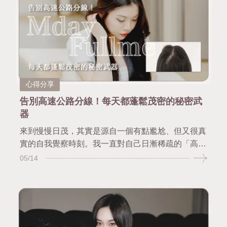
心得分享
告別高速公路分線！每天都蓬鬆茂密的秘密武
器
來到慢慢日茂，其實是源自一個有點尷尬、但又很真
實的自我覺察時刻。我一直對自己日漸稀疏的「高速
公路」——那條越來越明顯的中分線感到困擾。它像
05/14
是頭頂上的分界線，無聲卻殘酷地提醒著：髮量正在
一點一滴流失！那一刻，我終於鼓起勇氣，決定改
變！