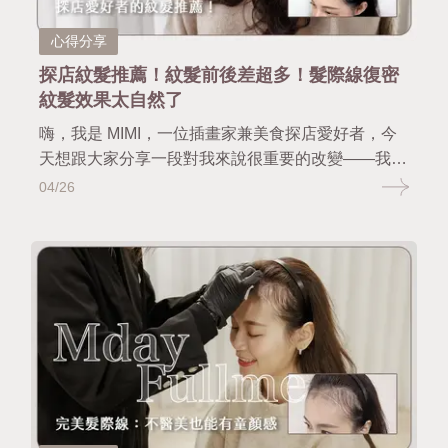
心得分享
探店紋髮推薦！紋髮前後差超多！髮際線復密
紋髮效果太自然了
嗨，我是 MIMI，一位插畫家兼美食探店愛好者，今
天想跟大家分享一段對我來說很重要的改變——我的
髮際線重生之旅！ 長期工作壓力、不規律作息，加
04/26
上拍攝時常綁頭髮，讓我漸漸出現髮際線後退、空洞
感的困擾。對於經常出現在鏡頭前的我來說，這其實
是個默默在意已久的問題，也成為我決定嘗試復密紋
髮的契機。