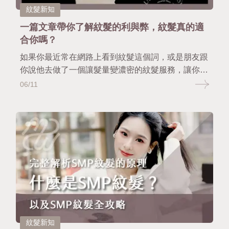
紋髮新知
一篇文章帶你了解紋髮的利與弊，紋髮真的適
合你嗎？
如果你最近常在網路上看到紋髮這個詞，或是朋友跟
你說他去做了一個讓髮量變濃密的紋髮服務，讓你也
開始動了心，那你一定會問自己一個問題 「紋髮到
06/11
底適不適合我？有沒有什麼風險或副作用？會不會後
悔？」 很正常，這些疑問幾乎每個第一次接觸SMP
的人都會有，畢竟這不是剪個新髮型那麼簡單，而是
關係到你長時間的外貌感受與自信建立。 所以這篇
文章，慢慢日茂不會只講好話，而是會用最真實、最
客觀的方式，跟你談談紋髮的優點與限制，讓你在下
決定前，有足夠的資訊做出最適合自己的選擇。
紋髮新知