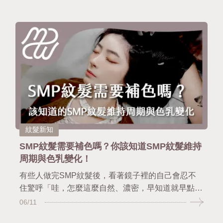
想修整輪廓線條，這篇文章都會帶你了解紋髮是如何
無痛救援你的髮際線，還給你自然的視覺密度和輪廓
自信，讓我們一起看下去吧！
紋髮新知
SMP紋髮需要補色嗎？你該知道SMP紋髮維持
周期與色乳變化！
有些人做完SMP紋髮後，看著鏡子裡的自己會忍不
住驚呼「哇，怎麼這麼自然、濃密，早知道就早點做
了！」但隨著時間一點一滴過去，有些人會開始發現
06/11
紋髮的顏色「好像變淡了？」或是「看起來沒有剛做