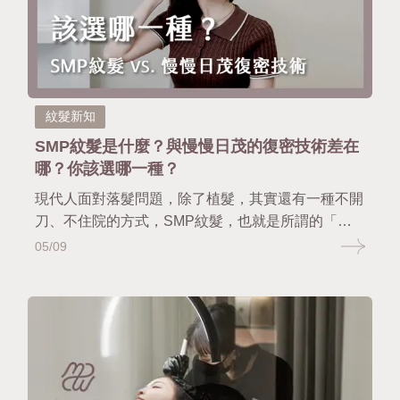
紋髮新知
SMP紋髮是什麼？與慢慢日茂的復密技術差在
哪？你該選哪一種？
現代人面對落髮問題，除了植髮，其實還有一種不開
刀、不住院的方式，SMP紋髮，也就是所謂的「頭
皮紋髮」，但你知道嗎？市面上常見的SMP紋髮只
05/09
是最基礎的視覺補髮技術，現在其實已經有更進化的
選擇，那就是「頭皮復密技術」，一起來看看有什麼
差別！