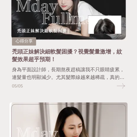
心得分享
禿頭正妹解決細軟髮困擾？視覺髮量激增，紋
髮效果超乎預期！
身為平面設計師，長期熬夜趕稿讓我不只眼睛疲累，
連髮量也明顯減少。尤其髮際線越來越稀疏，真的很
焦慮，第一次踏入慢慢日茂做復密紋髮，原本還半信
05/05
半疑，但技術師專業又細心，使用拋棄式針具與合格
色乳，讓我立刻安心不少。過程中只有微刺感，效果
卻像自然長出髮根一樣蓬鬆、逼真，看起來就像多了
幾百根頭髮！不只改善了視覺髮量，更自信大提升！