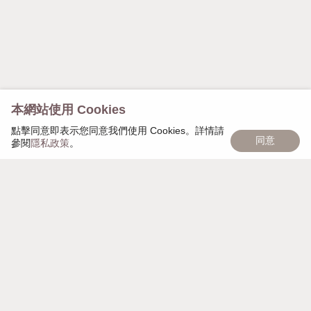
本網站使用 Cookies
點擊同意即表示您同意我們使用 Cookies。詳情請
同意
參閱
隱私政策
。
慢慢遇見，日日茂盛，「慢慢日茂」象徵著品牌的匠心
精神，秉持細心雕琢每個細節，以獨家頭皮復密技術幫
助大家，一點一點，慢慢變美麗。
週一至週日 AM 10:00 - PM 21:00
營業時間