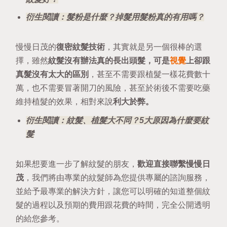
衍生閱讀：
髮粉是什麼？掉髮用髮粉真的有用嗎？
慢慢日茂的
復密紋髮技術
，其實就是另一個很棒的選
擇，雖然
紋髮沒有辦法真的長出頭髮，可是
視覺
上卻跟
真髮沒有太大的區別
，甚至不需要跟植髮一樣花費數十
萬，也不需要冒著開刀的風險，甚至於術後不需要吃藥
維持植髮的效果，相對來說
利大於弊。
衍生閱讀：
紋髮、植髮大不同？5大原因為什麼要紋
髮
如果想要進一步了解紋髮的朋友，
歡迎直接聯繫慢慢日
茂
，我們將由專業的紋髮師為您提供專屬的諮詢服務，
並給予最專業的解決方針，讓您可以明確的知道整個紋
髮的過程以及預期的費用跟花費的時間，完全公開透明
的給您參考。