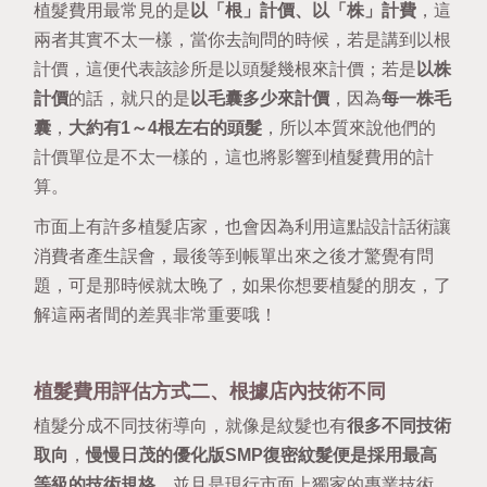
植髮費用最常見的是
以「根」計價、以「株」計費
，這
兩者其實不太一樣，當你去詢問的時候，若是講到以根
計價，這便代表該診所是以頭髮幾根來計價；若是
以株
計價
的話，就只的是
以毛囊多少來計價
，因為
每一株毛
囊
，
大約有1～4根左右的頭髮
，所以本質來說他們的
計價單位是不太一樣的，這也將影響到植髮費用的計
算。
市面上有許多植髮店家，也會因為利用這點設計話術讓
消費者產生誤會，最後等到帳單出來之後才驚覺有問
題，可是那時候就太晚了，如果你想要植髮的朋友，了
解這兩者間的差異非常重要哦！
植髮費用評估方式二、根據店內技術不同
植髮分成不同技術導向，就像是紋髮也有
很多不同技術
取向
，
慢慢日茂的優化版SMP復密紋髮便是採用最高
等級的技術規格
，並且是現行市面上獨家的專業技術，