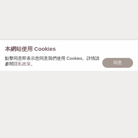
本網站使用 Cookies
點擊同意即表示您同意我們使用 Cookies。詳情請
同意
參閱
隱私政策
。
慢慢遇見，日日茂盛，「慢慢日茂」象徵著品牌的匠心
精神，秉持細心雕琢每個細節，以獨家頭皮復密技術幫
助大家，一點一點，慢慢變美麗。
週一至週日 AM 10:00 - PM 21:00
營業時間