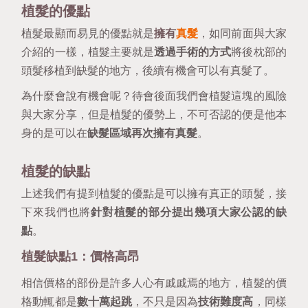
植髮的優點
植髮最顯而易見的優點就是
擁有
真髮
，如同前面與大家
介紹的一樣，植髮主要就是
透過手術的方式
將後枕部的
頭髮移植到缺髮的地方，後續有機會可以有真髮了。
為什麼會說有機會呢？待會後面我們會植髮這塊的風險
與大家分享，但是植髮的優勢上，不可否認的便是他本
身的是可以在
缺髮區域再次擁有真髮
。
植髮的缺點
上述我們有提到植髮的優點是可以擁有真正的頭髮，接
下來我們也將
針對植髮的部分提出幾項大家公認的缺
點
。
植髮缺點1：價格高昂
相信價格的部份是許多人心有戚戚焉的地方，植髮的價
格動輒都是
數十萬起跳
，不只是因為
技術難度高
，同樣