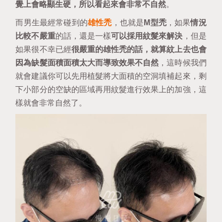
覺上會略顯生硬，所以看起來會非常不自然
。
而男生最經常碰到的
雄性禿
，也就是
M型禿
，如果
情況
比較不嚴重
的話，還是一樣
可以採用紋髮來解決
，但是
如果很不幸已經
很嚴重的雄性禿的話，就算紋上去也會
因為缺髮面積面積太大而導致效果不自然
，這時候我們
就會建議你可以先用植髮將大面積的空洞填補起來，剩
下小部分的空缺的區域再用紋髮進行效果上的加強，這
樣就會非常自然了。