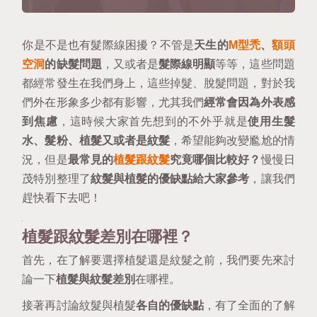
你是不是也有髮際線困擾？不管是
天生的
M型禿
、
額頭
空洞
的缺髮問題
，又或者是
髮際線明顯
等等，這些問題
都經常發生在我們身上，這些掉髮、脫髮問題，對於我
們外在形象多少都有影響，尤其我們
經常會因為外表感
到焦慮
，這時候大家首先想到的不外乎就是
使用生髮
水、髮粉、植髮又或者是紋髮
，希望能夠改變尷尬的情
況，但是
最常見的
植髮跟紋髮
究竟哪個比較好？
慢慢日
茂特別整理了
紋髮與植髮的優缺點給大家參考
，讓我們
趕快看下去吧！
植髮跟紋髮差別在哪裡？
首先，在了解要選擇植髮還是紋髮之前，我們要先來討
論一下
植髮與紋髮差別
在哪裡。
接著再討論紋髮與植髮
各自的優缺點
，有了全面的了解