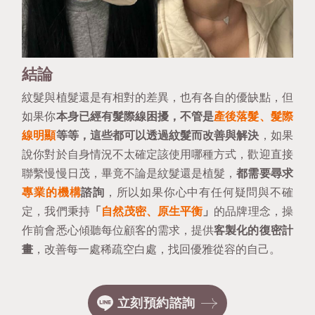
結論
紋髮與植髮還是有相對的差異，也有各自的優缺點，但
如果你
本身已經有髮際線困擾，不管是
產後落髮、髮際
線明顯
等等，這些都可以透過紋髮而改善與解決
，如果
說你對於自身情況不太確定該使用哪種方式，歡迎直接
聯繫慢慢日茂，畢竟不論是紋髮還是植髮，
都需要尋求
專業的機構
諮詢
，所以如果你心中有任何疑問與不確
定，
我們秉持
「
自然茂密、原生平衡
」
的品牌理念，操
作前會悉心傾聽每位顧客的需求，提供
客製化的復密計
畫
，改善每一處稀疏空白處，找回優雅從容的自己
。
立刻預約諮詢