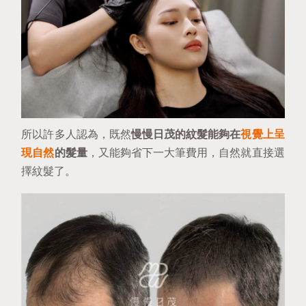
所以許多人認為，既然
慢慢日茂的紋髮能夠在
視覺上呈
現自然
的髮量
，又能夠省下一大筆費用，自然就直接選
擇紋髮了。