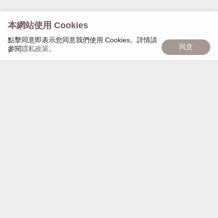
本網站使用 Cookies
點擊同意即表示您同意我們使用 Cookies。詳情請
同意
參閱
隱私政策
。
慢慢遇見，日日茂盛，「慢慢日茂」象徵著品牌的匠心
精神，秉持細心雕琢每個細節，以獨家頭皮復密技術幫
助大家，一點一點，慢慢變美麗。
週一至週日 AM 10:00 - PM 21:00
營業時間
台北市大安區安和路一段112巷7號地下
聯絡地址
mdayscalp@gmail.com
電子信箱
0989544618
聯絡電話
90187619
統一編號