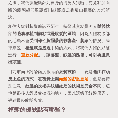
之後，我們就能夠針對自身的情況去判斷，究竟我所面
臨的髮際線問題該使用紋髮還是要透由植髮的方式解
決。
相信大家對植髮應該不陌生，植髮其實就是將
人體後枕
部的毛囊移植到前額或是脫髮的區域
，因為人體枕後部
的毛囊不會
受到雄性賀爾蒙的影響產生萎縮
的情況。簡
單來說，
植髮就是透過手術
的方式，將我們人體的頭髮
進行
「
重新分配
」
，讓
落髮、缺髮的區域，可以再度長
出頭髮
。
目前市面上討論熱度很高的
紋髮技術
，主要是
藉由在頭
皮上色的方式，在視覺上讓
頭髮的密度更足
，但是要特
別注意，
紋髮的技術與紋繡紋眉的技術是完全不同
，這
也是很多人經常會搞混的地方，因此選錯了紋髮店家，
導致最終紋髮失敗。
植髮的優缺點有哪些？