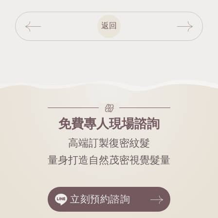
返回
免費專人現場諮詢
高端訂製復密紋髮
量身打造自然茂密視覺髮量
立刻預約諮詢