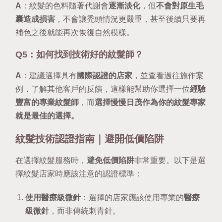
A
：紋髮的色料隨著代謝會
逐漸淡化
，但
不會對原生毛
囊造成損害
，不會讓禿頭情況更嚴重，甚至後續只要再
補色之後就能再次恢復自然模樣。
Q5：如何找到技術好的紋髮師？
A
：建議選擇具有
國際認證的店家
，並查看過往施作案
例，了解其他客戶的反饋，這樣能幫助你選擇一位
經驗
豐富的專業紋髮師
，而
選擇慢慢日茂作為你的紋髮專家
就是最佳的選擇。
紋髮技術認證指南｜避開低價陷阱
在選擇紋髮服務時，
避免低價陷阱
非常重要。以下是選
擇紋髮店家時應該注意的認證標準：
使用醫療級微針
：選擇的店家應該使用專業的
醫療
級微針
，而非傳統刺青針。