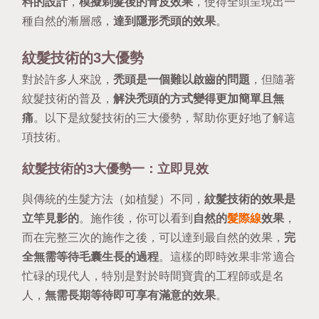
料的設計
，
模擬剃髮後的青皮效果
，使得全頭呈現出一
種自然的漸層感，
達到隱形禿頭的效果
。
紋髮技術的3大優勢
對於許多人來說，
禿頭是一個難以啟齒的問題
，但隨著
紋髮技術的普及，
解決禿頭的方式變得更加簡單且無
痛
。以下是紋髮技術的三大優勢，幫助你更好地了解這
項技術。
紋髮技術的3大優勢一：立即見效
與傳統的生髮方法（如植髮）不同，
紋髮技術的效果是
立竿見影的
。施作後，你可以看到
自然的
髮際線
效果
，
而在完整三次的施作之後，可以達到最自然的效果，
完
全無需等待毛囊生長的過程
。這樣的即時效果非常適合
忙碌的現代人，特別是對於時間寶貴的工程師或是名
人，
無需長期等待即可享有滿意的效果
。