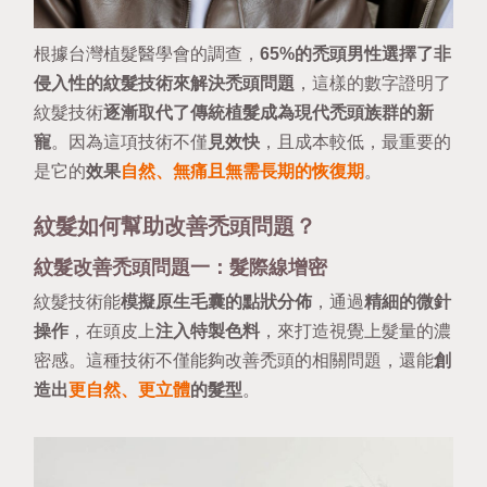
根據台灣植髮醫學會的調查，
65%的禿頭男性選擇了非
侵入性的紋髮技術來解決禿頭問題
，這樣的數字證明了
紋髮技術
逐漸取代了傳統植髮成為現代禿頭族群的新
寵
。因為這項技術不僅
見效快
，且成本較低，最重要的
是它的
效果
自然、無痛且無需長期的恢復期
。
紋髮如何幫助改善禿頭問題？
紋髮改善禿頭問題一：髮際線增密
紋髮技術能
模擬原生毛囊的點狀分佈
，通過
精細的微針
操作
，在頭皮上
注入特製色料
，來打造視覺上髮量的濃
密感。這種技術不僅能夠改善禿頭的相關問題，還能
創
造出
更自然、更立體
的髮型
。