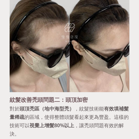
紋髮改善禿頭問題二：頭頂加密
對於
頭頂禿區（地中海型禿）
，紋髮技術能
有效填補髮
量稀疏
的區域，使得整體頭髮看起來更為豐盈。這樣的
技術可以
視覺上增髮80%以上
，讓禿頭問題有效的解
決。