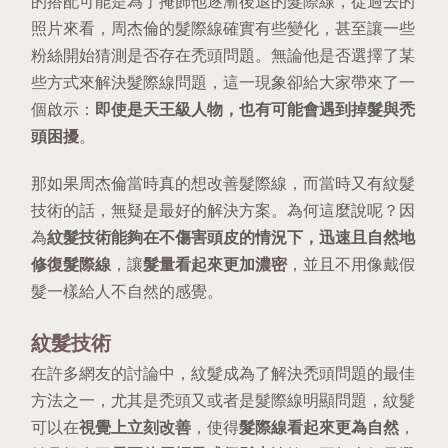
的搭配可能是為了掩飾他逐漸後退的髮際線，從過去的
照片來看，周杰倫的髮際線確實有些變化，甚至讓一些
粉絲開始猜測是否存在禿頭問題。無論他是否選擇了某
些方式來解決髮際線問題，這一現象卻給大家帶來了一
個啟示：
即使是天王級人物，也有可能會遇到掉髮與禿
頭困擾
。
那如果周杰倫當時真的想改善髮際線，而當時又有紋髮
技術的話，無疑是最好的解決方案。為何這麼說呢？因
為
紋髮技術能夠在不傷害頭皮的情況下，迅速且自然地
修復髮際線
，讓
髮量看起來更加濃密
，並且不用像戴假
髮一樣給人不自然的感覺。
紋髮技術
在許多網友的討論中，紋髮成為了解決禿頭問題的最佳
方法之一，尤其是禿頭又或者是髮際線明顯問題，紋髮
可以在
視覺上立刻改善
，使得
髮際線看起來更為自然
，