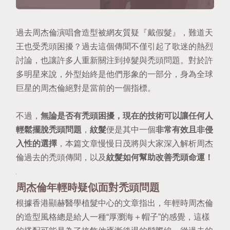
過去周杰倫演唱會造型被網友質疑『戴假髮』，難道天
王也受禿頭困擾？過去這個傳聞不僅引起了歌迷的熱烈
討論，也讓許多人重新關注到掉髮與禿頭問題。對於許
多明星來說，外型始終是他們形象的一部分，身為全球
巨星的周杰倫絕對是當前的一個指標。
不過，
無論是否有禿頭困擾，現在的技術可以讓任何人
輕鬆擺脫禿頭問題
，
紋髮
便是其中一個
非常有效且非侵
入性的選擇
，本篇文章慢慢日茂將與大家深入解析周杰
倫過去的禿頭傳聞，以及
紋髮如何幫助改善禿頭命運！
周杰倫年輕時疑似面對禿頭問題
根據
香港顯赫醫學植髮中心的文章指出
，年輕時周杰倫
的造型風格總是給人一種“厚瀏海＋帽子”的感覺，這樣