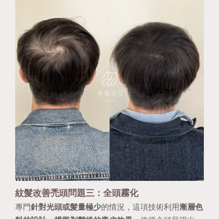
紋髮改善禿頭問題三：全頭霧化
專門
針對光頭或髮量極少
的情況，這項技術利用
漸層色