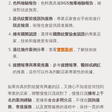
色料檢驗報告
：色料應具備
SGS無毒檢驗報告
，確
保對頭皮無害。
提供紋髮前後諮詢服務
：專業店家會在手術前進行
頭皮檢測
，術後也會提供跟進服務。
擁有國際認證
：選擇有
國際紋髮協會認證
的專業店
家，技術和服務更有保障。
過往施作案例分享
：查看
實際案例
，了解技術效
果。
媒體報導與專業推薦
：參考
媒體報導、醫師或網紅
的推薦，這些可以作為判斷店家專業性的依據。
如果你真的對紋髮有興趣的話，又擔心不知道從何找到
專業的店家，聯繫慢慢日茂就對了，慢慢日茂
擁有上千
名的案例經驗
，更擁有
全台多間分店
，不僅在
諮詢服
務、售後服務
，以及實際服務的過程中，保持一貫的專