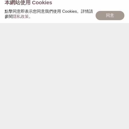
本網站使用 Cookies
點擊同意即表示您同意我們使用 Cookies。詳情請
同意
參閱
隱私政策
。
慢慢遇見，日日茂盛，「慢慢日茂」象徵著品牌的匠心
精神，秉持細心雕琢每個細節，以獨家頭皮復密技術幫
助大家，一點一點，慢慢變美麗。
週一至週日 AM 10:00 - PM 21:00
營業時間
台北市大安區安和路一段112巷7號地下
聯絡地址
mdayscalp@gmail.com
電子信箱
0989544618
聯絡電話
90187619
統一編號