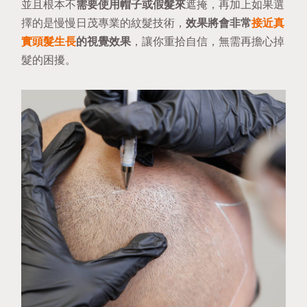
並且根本不
需要使用帽子或假髮來
遮掩，再加上如果選
擇的是慢慢日茂專業的紋髮技術，
效果將會非常
接近真
實頭髮生長
的視覺效果
，讓你重拾自信，無需再擔心掉
髮的困擾。