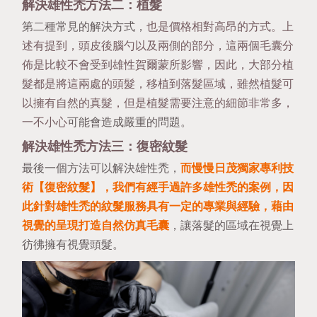
解決雄性禿方法二：植髮
第二種常見的解決方式，
也是價格相對高昂的方式。上
述有提到，頭皮後腦勺以及兩側的部分，這兩個毛囊分
佈是比較不會受到雄性賀爾蒙所影響，因此，大部分植
髮都是將這兩處的頭髮，移植到落髮區域，雖然植髮可
以擁有自然的真髮，但是植髮需要注意的細節非常多，
一不小心
可能會造成嚴重的問題。
解決雄性禿方法三：復密紋髮
最後一個方法可以解決雄性禿，
而慢慢日茂獨家專利技
術【復密紋髮】，我們有經手過許多雄性禿的案例，因
此針對雄性禿的紋髮服務具有一定的專業與經驗，藉由
視覺的呈現打造自然仿真毛囊
，讓落髮的區域在視覺上
彷彿擁有視覺頭髮。