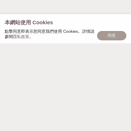
本網站使用 Cookies
點擊同意即表示您同意我們使用 Cookies。詳情請
同意
參閱
隱私政策
。
慢慢遇見，日日茂盛，「慢慢日茂」象徵著品牌的匠心
精神，秉持細心雕琢每個細節，以獨家頭皮復密技術幫
助大家，一點一點，慢慢變美麗。
週一至週日 AM 10:00 - PM 21:00
營業時間
台北市大安區安和路一段112巷7號地下
聯絡地址
mdayscalp@gmail.com
電子信箱
0989544618
聯絡電話