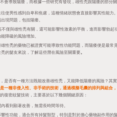
不會導致陽痿，而根據一些研究有發現，雄性禿跟陽痿的部分關
往往使男性感到自卑和焦慮，這種情緒狀態會直接影響其性能力
易出現問題，包括陽痿。
升高不僅與雄性禿有關，還可能影響性激素的平衡，進而影響勃起
功能障礙的風險增加。
療雄性禿的藥物已被證實可能導致性功能問題，而陽痿便是最常
性禿的髮友來說，了解這些潛在風險至關重要
。
，是否有一種方法既能改善雄性禿，又能降低陽痿的風險？其實
是一種非侵入性、非手術的技術，通過模擬毛囊的排列與組合，
的復密紋髮技術，主要基於以下幾個關鍵原因：
間內看到顯著改善，無需長時間等待。
影響性功能，適合所有掉髮類型，特別是對於擔心藥物副作用的