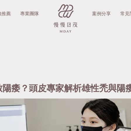
賴推薦
專業團隊
案例分享
常見
致陽痿？頭皮專家解析雄性禿與陽