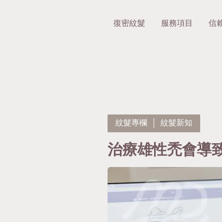
復密紋髮
服務項目
信
紋髮專欄
紋髮新知
治療雄性禿會導