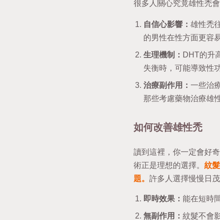
很多人關心究竟雄性禿會
自信心影響：
雄性禿
的男性在性方面更容
生理機制：
DHT的
失衡時，可能導致性
治療副作用：
一些治
那些考慮藥物治療雄
如何改善雄性禿
讀到這裡，你一定會好奇
術正是理想的選擇。
紋髮
題。
許多人選擇慢慢日茂
即時效果：
能在短時
無副作用：
紋髮不會