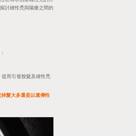
探討雄性禿與陽痿之間的
 
：
。
，從而引發脫髮及雄性禿
禿掉髮大多還是以遺傳性