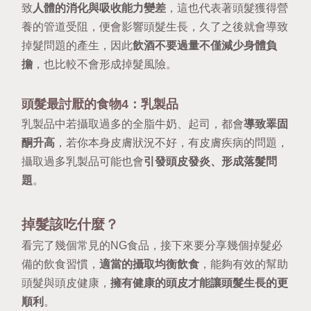
致
人體的消化與吸收能力變差
，這也代表著頭髮獲得營
養的管道受阻，便會影響頭髮生長，久了之後就會導致
掉髮問題的產生，因此
飲酒不要過量不僅減少身體負
擔
，也比較不會形成掉髮風險。
頭髮最討厭的食物4：乳製品
乳製品中若攝取過多的全脂牛奶、起司，都會
導致睪固
酮升高
，若你本身皮膚狀況不好，有皮膚疾病的問題，
攝取過多乳製品可能也會
引發頭皮發炎、形成落髮問
題
。
掉髮該吃什麼？
看完了幾個常見的NG食品，接下來要分享幾個掉髮必
備的飲食習慣，
適當的攝取均衡飲食
，能夠有效的幫助
頭髮與頭皮健康，
擁有健康的頭皮才能讓頭髮生長的更
順利
。