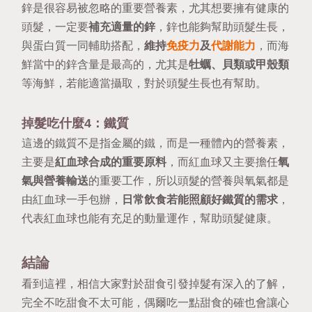
鋅是很容易被忽略的重要營養素，尤其想要擁有健康的
頭髮，一定要
補充適量的鋅
，鋅也能夠幫助頭髮生長，
與蛋白質一同輔助搭配，
維持
免疫力
及
代謝能力
，而海
鮮當中的鋅含量是最高的，尤其是
牡蠣、貝類或甲殼類
等海鮮，若能適當攝取，對於頭髮生長也有幫助。
掉髮吃什麼4：鐵質
這邊的鐵質不是指金屬的鐵，而是一種體內的營養素，
主要是
紅血球合成的重要原料
，而紅血球又主要擔任
氧
氣與營養輸送
的重要工作，所以頭髮的營養與氧氣都是
由紅血球一手包辦，
日常飲食若能照顧好鐵質的需求
，
代表紅血球也能有充足的動量運作，幫助頭髮健康。
結論
看到這裡，相信大家對於甜食引發掉髮有深入的了解，
完全不吃甜食不太可能，偶爾吃一點甜食的確也會讓心