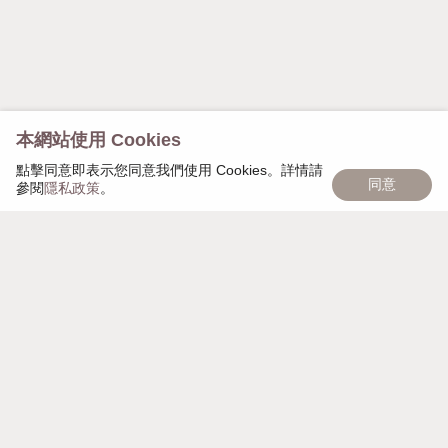
本網站使用 Cookies
點擊同意即表示您同意我們使用 Cookies。詳情請
同意
參閱
隱私政策
。
慢慢遇見，日日茂盛，「慢慢日茂」象徵著品牌的匠心
精神，秉持細心雕琢每個細節，以獨家頭皮復密技術幫
助大家，一點一點，慢慢變美麗。
週一至週日 AM 10:00 - PM 21:00
營業時間
台北市大安區安和路一段112巷7號地下
聯絡地址