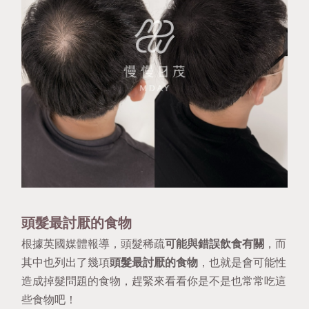
頭髮最討厭的食物
根據
英國媒體報導
，頭髮稀疏
可能與錯誤飲食有關
，而
其中也列出了幾項
頭髮最討厭的食物
，也就是會可能性
造成掉髮問題的食物，趕緊來看看你是不是也常常吃這
些食物吧！