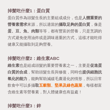
掉髮吃什麼1：蛋白質
蛋白質作為頭髮生長的主要組成成分，也是
人體重要的
營養素需求
來源，所以適當的
攝取足夠的蛋白質
，像是
蛋、豆、魚、肉類
等等，都有豐富的營養，只是烹調的
方式避免使用油炸或是調味過重的方式，這樣才能吃得
健康又能攝取到足夠營養。
掉髮吃什麼2：維生素ABC
維生素
也是組成頭髮的重要營養素之一，主要是
促進蛋
白質的合成
，幫助頭髮生長與修復，同時也
提供細胞抗
氧化的能力
，能夠幫助減緩毛囊退化的情形，所以日常
飲食中可以多攝
取
五穀類、堅果及綠色蔬菜
，每樣都富
含維生素等營養素，對人體健康也有益處！
掉髮吃什麼3：鋅