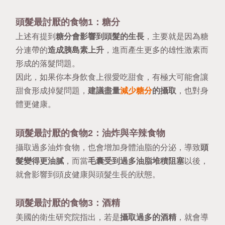
頭髮最討厭的食物1：糖分
上述有提到
糖分會影響到頭髮的生長
，主要就是因為糖
分連帶的
造成胰島素上升
，進而產生更多的雄性激素而
形成的落髮問題。
因此，如果你本身飲食上很愛吃甜食，有極大可能會讓
甜食形成掉髮問題，
建議盡量
減少糖分
的攝取
，也對身
體更健康。
頭髮最討厭的食物2：油炸與辛辣食物
攝取過多油炸食物，也會增加身體油脂的分泌，導致
頭
髮變得更油膩
，而當
毛囊受到過多油脂堆積阻塞
以後，
就會影響到頭皮健康與頭髮生長的狀態。
頭髮最討厭的食物3：酒精
美國的
衛生研究院
指出，若是
攝取過多的酒精
，就會導