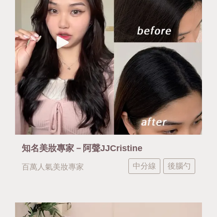
知名美妝專家－阿聲JJCristine
中分線
後腦勺
百萬人氣美妝專家