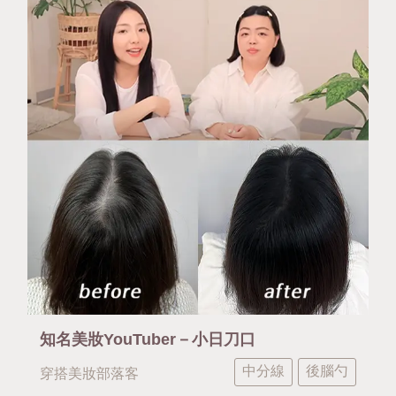
知名美妝YouTuber－小日刀口
中分線
後腦勺
穿搭美妝部落客