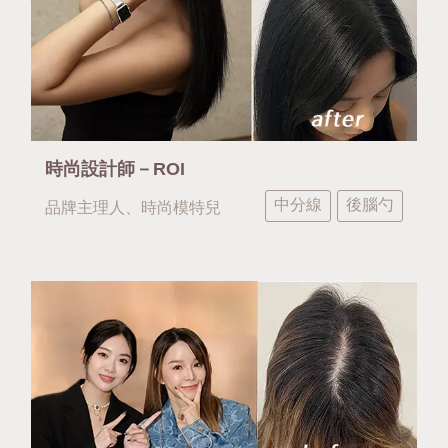
時尚設計師－ROI
中分線
後腦勺
品牌主理人、時尚模特兒