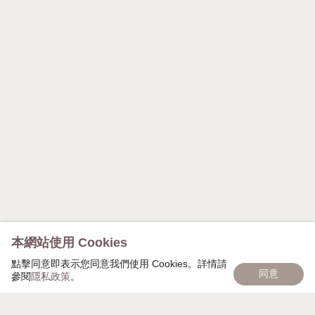
本網站使用 Cookies
點擊同意即表示您同意我們使用 Cookies。詳情請
同意
參閱
隱私政策
。