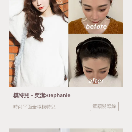
模特兒－奕潔Stephanie
童顏髮際線
時尚平面全職模特兒