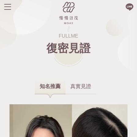
FULLME
復密見證
知名推薦
真實見證