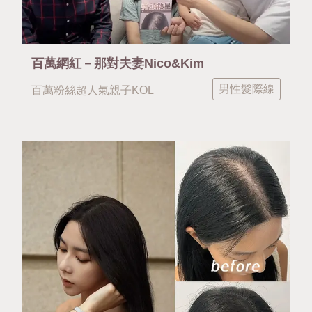
百萬網紅－那對夫妻Nico&Kim
男性髮際線
百萬粉絲超人氣親子KOL