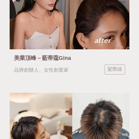
美業頂峰－藍蒂蔻Gina
髮際線
品牌創辦人、女性創業家