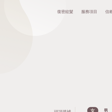
復密紋髮
服務項目
信
女
男
頭頂填補