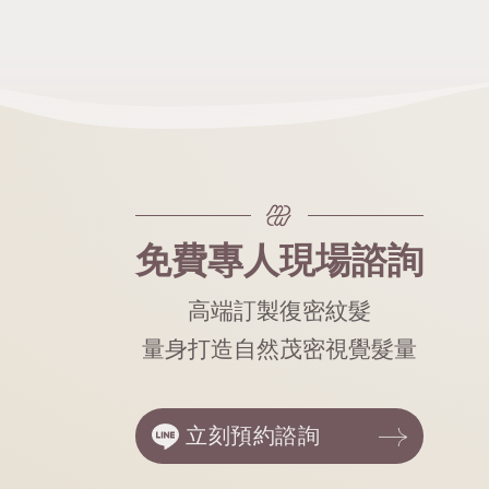
免費專人現場諮詢
高端訂製復密紋髮
量身打造自然茂密視覺髮量
立刻預約諮詢