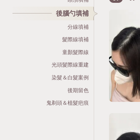
後腦勺填補
分線填補
髮際線填補
童顏髮際線
光頭髮際線重建
染髮＆白髮案例
後期留色
鬼剃頭＆植髮疤痕