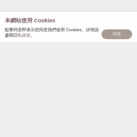
本網站使用 Cookies
點擊同意即表示您同意我們使用 Cookies。詳情請
同意
參閱
隱私政策
。
慢慢遇見，日日茂盛，「慢慢日茂」象徵著品牌的匠心
精神，秉持細心雕琢每個細節，以獨家頭皮復密技術幫
助大家，一點一點，慢慢變美麗。
週一至週日 AM 10:00 - PM 21:00
營業時間
台北市大安區安和路一段112巷7號地下
聯絡地址
mdayscalp@gmail.com
電子信箱
0989544618
聯絡電話
90187619
統一編號