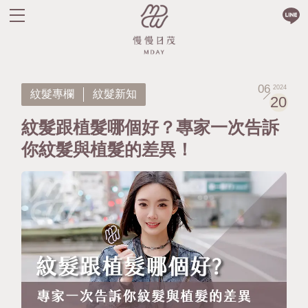
06
2024
紋髮專欄
紋髮新知
20
紋髮跟植髮哪個好？專家一次告訴
你紋髮與植髮的差異！