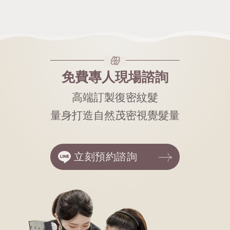
免費專人現場諮詢
高端訂製復密紋髮
量身打造自然茂密視覺髮量
立刻預約諮詢