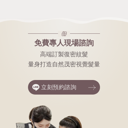
免費專人現場諮詢
高端訂製復密紋髮
量身打造自然茂密視覺髮量
立刻預約諮詢